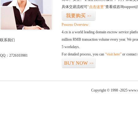
具体交易流程可
“点击这里”
查看或咨询support@
我要购买
>>
Process Overview:
4.cn is a world leading domain escrow service plat
million RMB transaction volume every year. We promi
联系我们
5 workdays.
For detailed process, you can
“visit here”
or contact
QQ：2726103981
BUY NOW
>>
Copyright © 1998 -2025 www.c